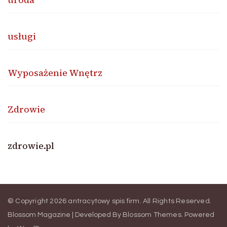
usługi
Wyposażenie Wnętrz
Zdrowie
zdrowie.pl
© Copyright 2026
antracytowy spis firm
. All Rights Reserved.
Blossom Magazine | Developed By
Blossom Themes
.
Powered