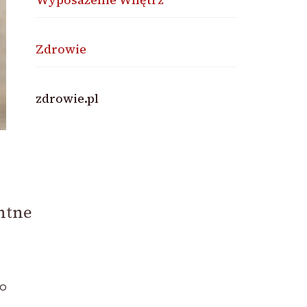
Zdrowie
zdrowie.pl
entne
 o