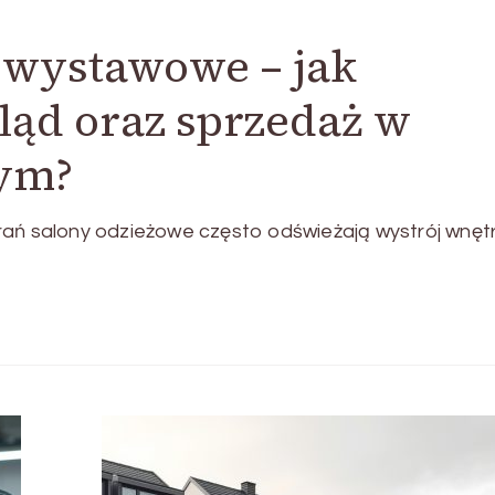
 wystawowe – jak
ląd oraz sprzedaż w
ym?
rań salony odzieżowe często odświeżają wystrój wnętr