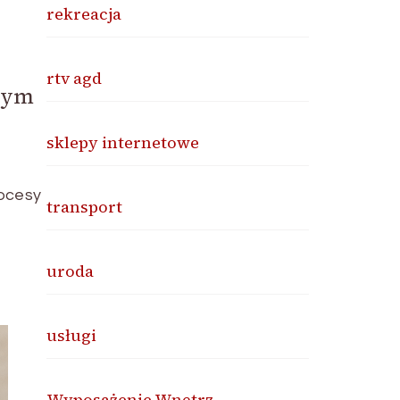
rekreacja
rtv agd
wym
sklepy internetowe
rocesy
transport
uroda
usługi
Wyposażenie Wnętrz