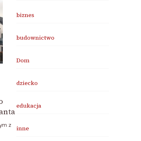
biznes
budownictwo
Dom
dziecko
o
edukacja
tanta
nym z
inne