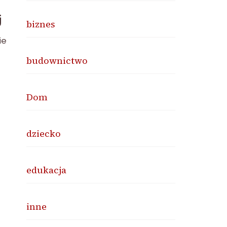
j
biznes
ie
budownictwo
Dom
dziecko
edukacja
inne