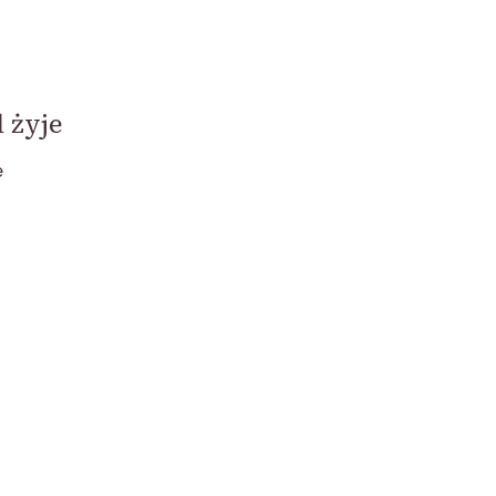
 żyje
ę