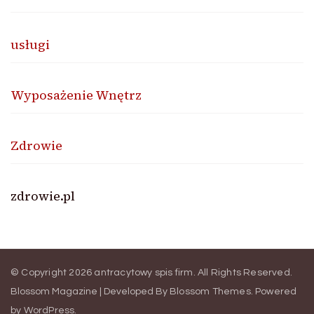
usługi
Wyposażenie Wnętrz
Zdrowie
zdrowie.pl
© Copyright 2026
antracytowy spis firm
. All Rights Reserved.
Blossom Magazine | Developed By
Blossom Themes
.
Powered
by
WordPress
.