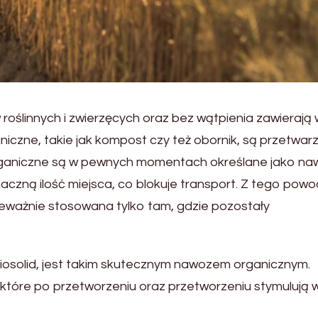
ślinnych i zwierzęcych oraz bez wątpienia zawierają
aniczne, takie jak kompost czy też obornik, są przetwa
organiczne są w pewnych momentach określane jako na
czną ilość miejsca, co blokuje transport. Z tego pow
eważnie stosowana tylko tam, gdzie pozostały
iosolid, jest takim skutecznym nawozem organicznym.
 które po przetworzeniu oraz przetworzeniu stymulują 