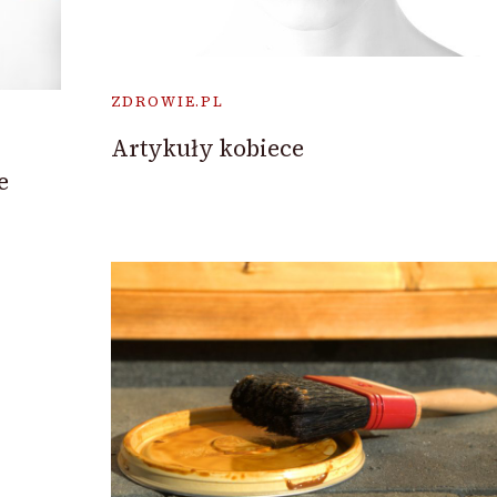
ZDROWIE.PL
Artykuły kobiece
e