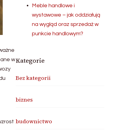
Meble handlowe i
wystawowe – jak oddziałują
na wygląd oraz sprzedaż w
punkcie handlowym?
 ważne
Kategorie
rzane w
wozy
Bez kategorii
odu
biznes
budownictwo
wzrost