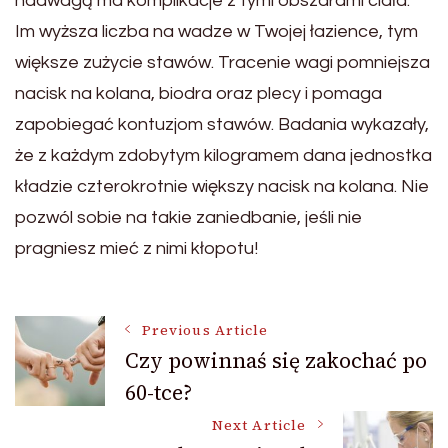
nadwagą ma komplikacje z tymi obszarami ciała.
Im wyższa liczba na wadze w Twojej łazience, tym
większe zużycie stawów. Tracenie wagi pomniejsza
nacisk na kolana, biodra oraz plecy i pomaga
zapobiegać kontuzjom stawów. Badania wykazały,
że z każdym zdobytym kilogramem dana jednostka
kładzie czterokrotnie większy nacisk na kolana. Nie
pozwól sobie na takie zaniedbanie, jeśli nie
pragniesz mieć z nimi kłopotu!
Post
Previous Article
Czy powinnaś się zakochać po
60-tce?
Navigation
Next Article