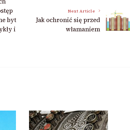
ch
ostęp
Next Article
ne byt
Jak ochronić się przed
kły i
włamaniem