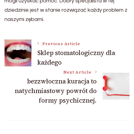
mogli uzyskać pomoc. Dobry specjalista w tej
dziedzinie jest w stanie rozwiązać każdy problem z
naszymi zębami.
Post
Previous Article
Sklep stomatologiczny dla
każdego
Navigation
Next Article
bezzwłoczna kuracja to
natychmiastowy powrót do
formy psychicznej.